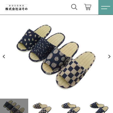
カートに商品を追加しました
キーワード検索
ログイン / 会員登録
外縫いスリッパ 和柄タタミ 日本製 レディ
すべて
ース Mサイズ
お気に入り
柄
こだわり検索
介護シューズ
数量
（決済時に消費税10％が加算されます）
親カテゴリ
スリッパ
すべての商品
介護シューズ
パンジー特集
子カテゴリ
ショッピングを続ける
スリッパ
パンジー特集
価格帯
カートを確認する
～
新着商品