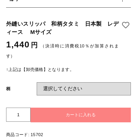
外縫いスリッパ 和柄タタミ 日本製 レデ
ィース Mサイズ
1,440
円
（決済時に消費税10％が加算されま
す）
↑上記は【卸売価格】となります。
柄
外
カートに入れる
縫
い
ス
商品コード:
15702