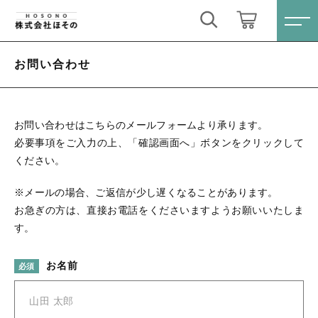
キーワード検索
ログイン / 会員登録
お問い合わせ
すべて
お気に入り
お問い合わせはこちらのメールフォームより承ります。
こだわり検索
介護シューズ
必要事項をご入力の上、「確認画面へ」ボタンをクリックして
ください。
親カテゴリ
スリッパ
すべての商品
※メールの場合、ご返信が少し遅くなることがあります。
お急ぎの方は、直接お電話をくださいますようお願いいたしま
介護シューズ
パンジー特集
子カテゴリ
す。
スリッパ
お名前
必須
パンジー特集
価格帯
～
新着商品